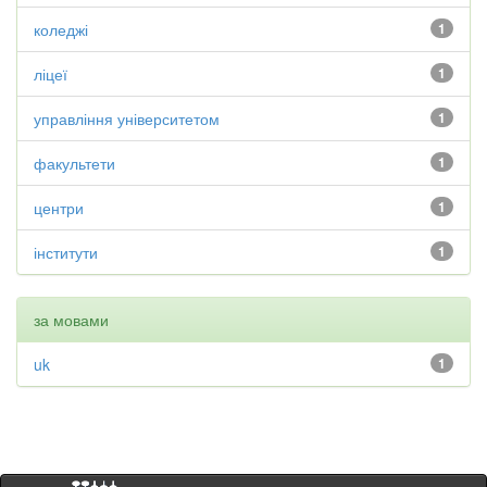
коледжі
1
ліцеї
1
управління університетом
1
факультети
1
центри
1
інститути
1
за мовами
uk
1