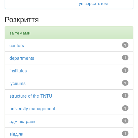
університетом
Розкриття
за темами
centers
1
departments
1
institutes
1
lyceums
1
structure of the TNTU
1
university management
1
адміністрація
1
відділи
1