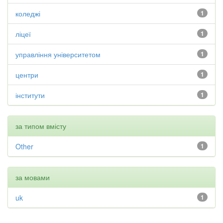
коледжі
1
ліцеї
1
управління університетом
1
центри
1
інститути
1
за типом вмісту
Other
1
за мовами
uk
1