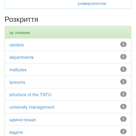
університетом
Розкриття
за темами
centers
1
departments
1
institutes
1
lyceums
1
structure of the TNTU
1
university management
1
адміністрація
1
відділи
1