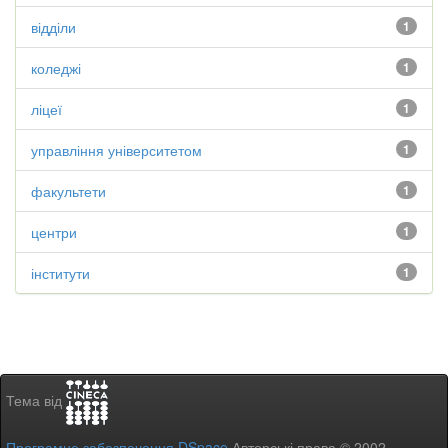
відділи
1
коледжі
1
ліцеї
1
управління університетом
1
факультети
1
центри
1
інститути
1
Тема від
Програмне забезпечення DSpace
Авторські права © 2002-