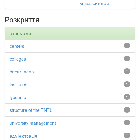
університетом
Розкриття
за темами
centers
1
colleges
1
departments
1
institutes
1
lyceums
1
structure of the TNTU
1
university management
1
адміністрація
1