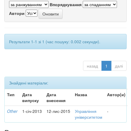
Впорядкування
Автори
Результати 1-1 зі 1 (час пошуку: 0.002 секунди).
назад
1
далі
Знайдені матеріали:
Тип
Дата
Дата
Назва
Автор(и)
випуску
внесення
Other
1-січ-2013
12-лис-2015
Управління
-
університетом