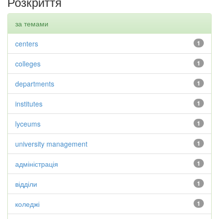
Розкриття
за темами
centers
1
colleges
1
departments
1
institutes
1
lyceums
1
university management
1
адміністрація
1
відділи
1
коледжі
1