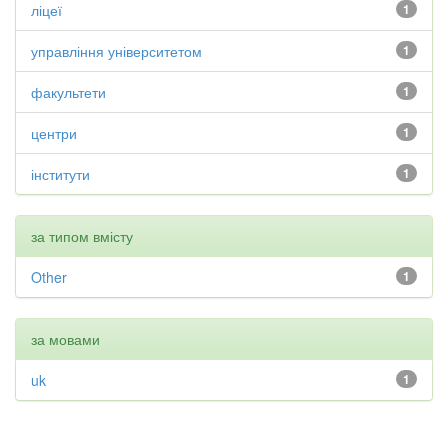
ліцеї
1
управління університетом
1
факультети
1
центри
1
інститути
1
за типом вмісту
Other
1
за мовами
uk
1