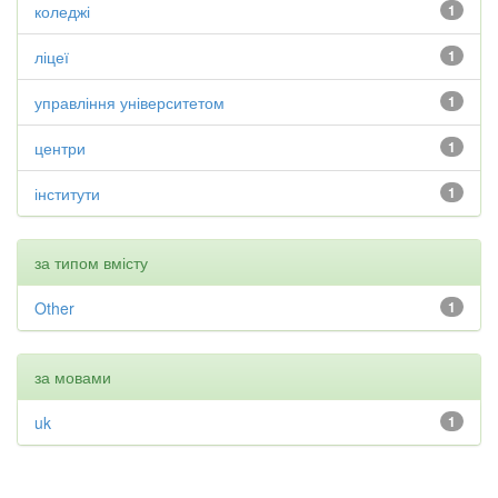
коледжі
1
ліцеї
1
управління університетом
1
центри
1
інститути
1
за типом вмісту
Other
1
за мовами
uk
1