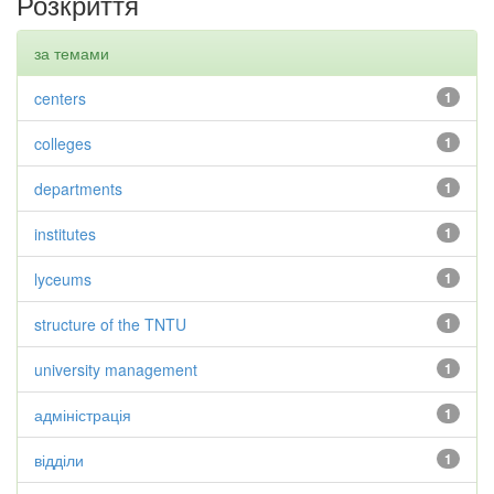
Розкриття
за темами
centers
1
colleges
1
departments
1
institutes
1
lyceums
1
structure of the TNTU
1
university management
1
адміністрація
1
відділи
1