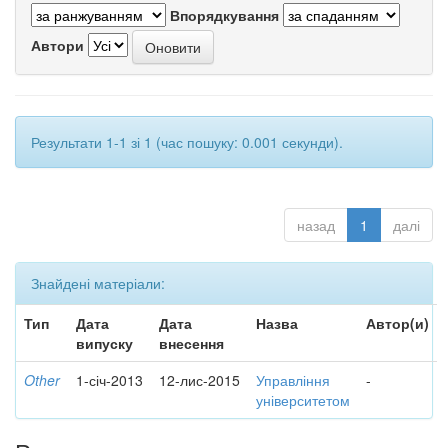
Впорядкування
Автори
Результати 1-1 зі 1 (час пошуку: 0.001 секунди).
назад
1
далі
Знайдені матеріали:
Тип
Дата
Дата
Назва
Автор(и)
випуску
внесення
Other
1-січ-2013
12-лис-2015
Управління
-
університетом