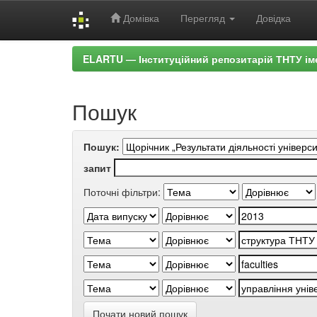
Домівка
Перегляд
Довідка
Skip
ELARTU — Інституційний репозитарій ТНТУ ім
navigation
Пошук
Пошук:
запит
Поточні фільтри:
Почати новий пошук