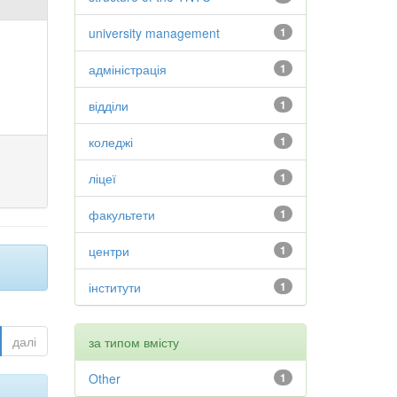
university management
1
адміністрація
1
відділи
1
коледжі
1
ліцеї
1
факультети
1
центри
1
інститути
1
далі
за типом вмісту
Other
1