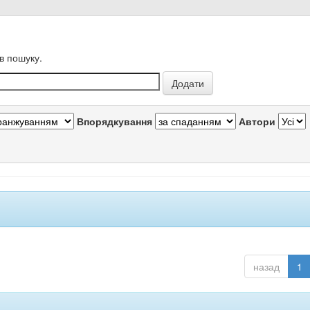
в пошуку.
Впорядкування
Автори
назад
1