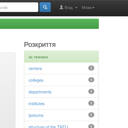
Вхід:
Мова
Розкриття
за темами
centers
1
colleges
1
departments
1
institutes
1
lyceums
1
structure of the TNTU
1