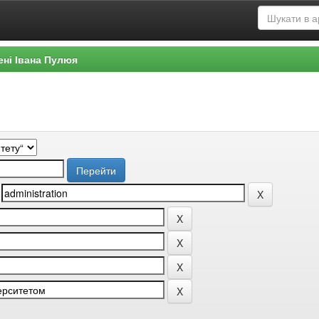
ені Івана Пулюя