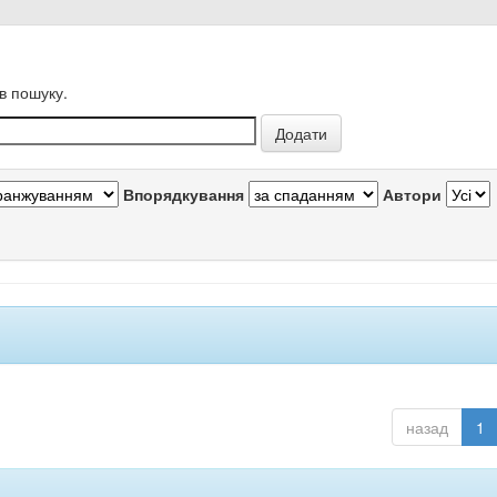
в пошуку.
Впорядкування
Автори
назад
1