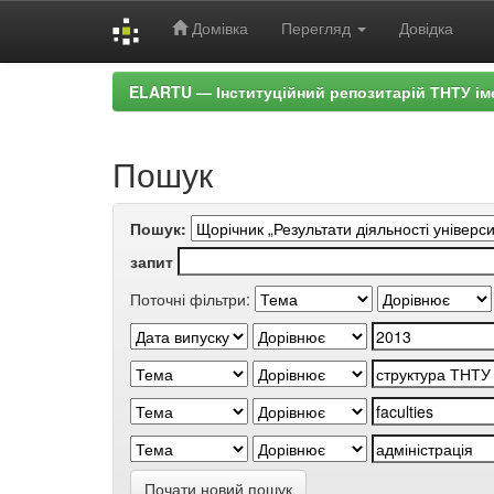
Домівка
Перегляд
Довідка
Skip
ELARTU — Інституційний репозитарій ТНТУ ім
navigation
Пошук
Пошук:
запит
Поточні фільтри:
Почати новий пошук