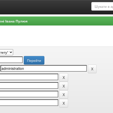
ені Івана Пулюя