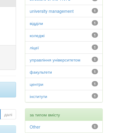
university management
1
відділи
1
коледжі
1
ліцеї
1
управління університетом
1
факультети
1
центри
1
інститути
1
далі
за типом вмісту
Other
1