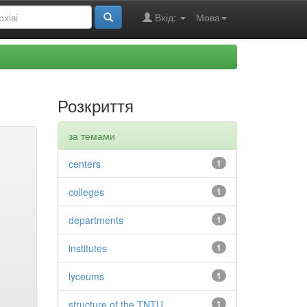
Вхід:
Мова
Розкриття
за темами
centers
1
colleges
1
departments
1
institutes
1
lyceums
1
structure of the TNTU
1