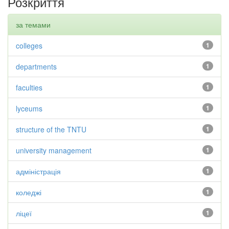
Розкриття
за темами
colleges
1
departments
1
faculties
1
lyceums
1
structure of the TNTU
1
university management
1
адміністрація
1
коледжі
1
ліцеї
1