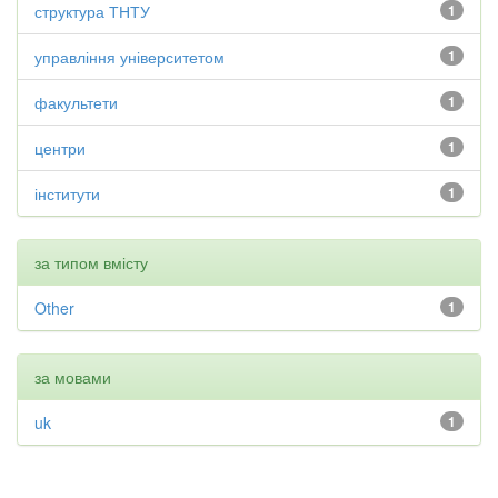
структура ТНТУ
1
управління університетом
1
факультети
1
центри
1
інститути
1
за типом вмісту
Other
1
за мовами
uk
1