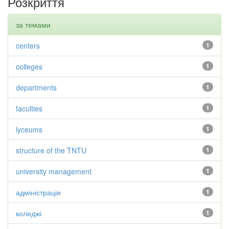
Розкриття
за темами
centers
1
colleges
1
departments
1
faculties
1
lyceums
1
structure of the TNTU
1
university management
1
адміністрація
1
коледжі
1