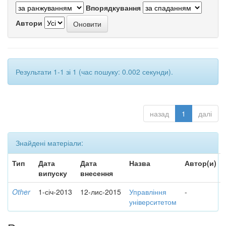
Впорядкування
Автори
Результати 1-1 зі 1 (час пошуку: 0.002 секунди).
назад
1
далі
Знайдені матеріали:
Тип
Дата
Дата
Назва
Автор(и)
випуску
внесення
Other
1-січ-2013
12-лис-2015
Управління
-
університетом