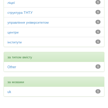
ліцеї
1
структура ТНТУ
1
управління університетом
1
центри
1
інститути
1
за типом вмісту
Other
1
за мовами
uk
1