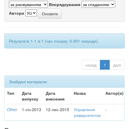
Впорядкування
Автори
Результати 1-1 зі 1 (час пошуку: 0.001 секунди).
назад
1
далі
Знайдені матеріали:
Тип
Дата
Дата
Назва
Автор(и)
випуску
внесення
Other
1-січ-2013
12-лис-2015
Управління
-
університетом