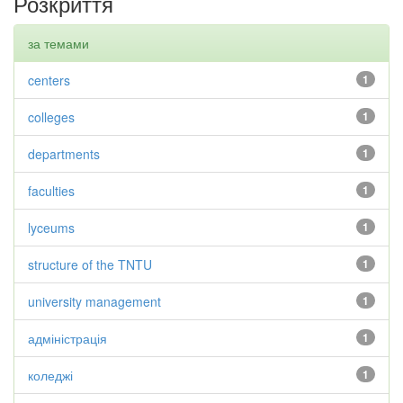
Розкриття
за темами
centers
1
colleges
1
departments
1
faculties
1
lyceums
1
structure of the TNTU
1
university management
1
адміністрація
1
коледжі
1