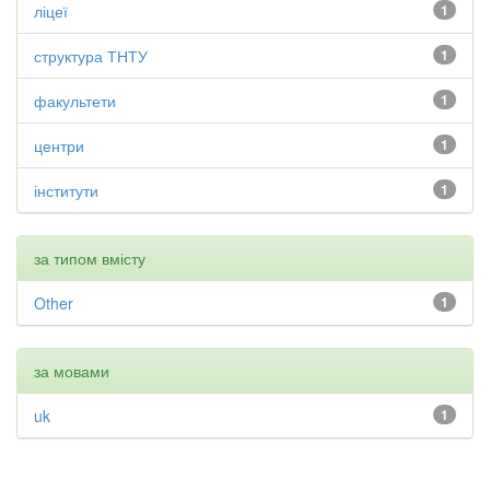
ліцеї
1
структура ТНТУ
1
факультети
1
центри
1
інститути
1
за типом вмісту
Other
1
за мовами
uk
1