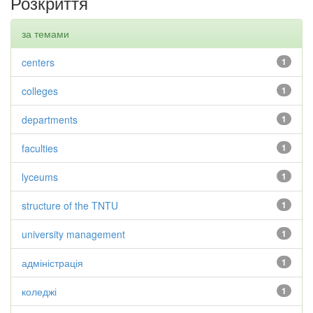
Розкриття
за темами
centers
1
colleges
1
departments
1
faculties
1
lyceums
1
structure of the TNTU
1
university management
1
адміністрація
1
коледжі
1