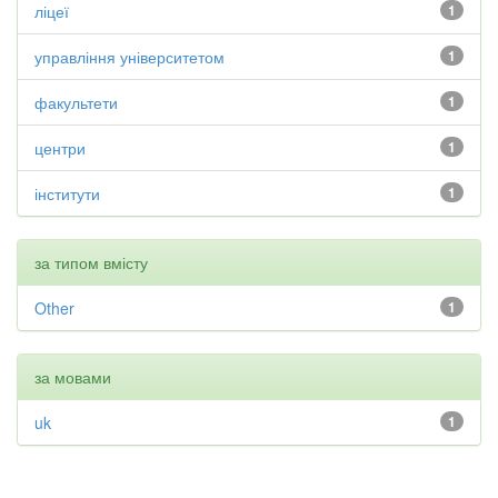
ліцеї
1
управління університетом
1
факультети
1
центри
1
інститути
1
за типом вмісту
Other
1
за мовами
uk
1