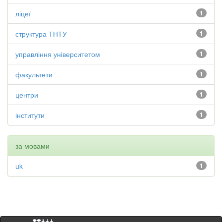
ліцеї
1
структура ТНТУ
1
управління університетом
1
факультети
1
центри
1
інститути
1
за мовами
uk
1