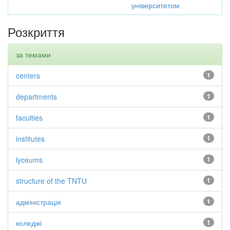
університетом
Розкриття
за темами
centers
1
departments
1
faculties
1
institutes
1
lyceums
1
structure of the TNTU
1
адміністрація
1
коледжі
1