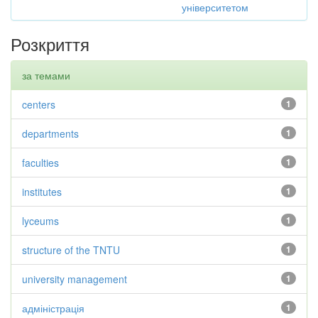
університетом
Розкриття
за темами
centers
1
departments
1
faculties
1
institutes
1
lyceums
1
structure of the TNTU
1
university management
1
адміністрація
1