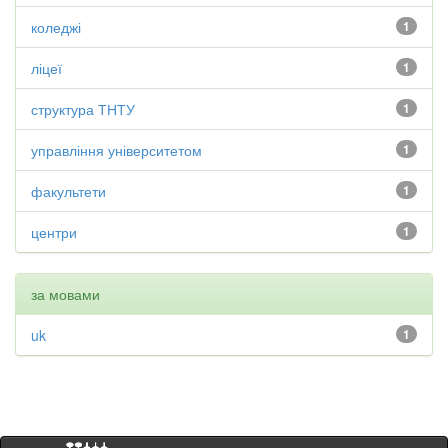
коледжі
1
ліцеї
1
структура ТНТУ
1
управління університетом
1
факультети
1
центри
1
за мовами
uk
1