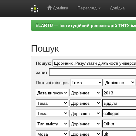
Домівка
Перегляд
Довідка
Skip
ELARTU — Інституційний репозитарій ТНТУ ім
navigation
Пошук
Пошук:
запит
Поточні фільтри: