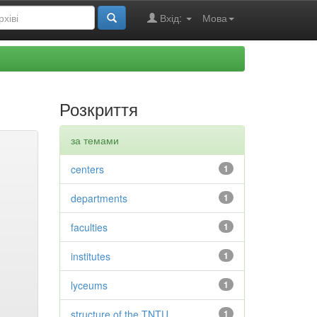
Вхід:
Мова
Розкриття
за темами
centers
1
departments
1
faculties
1
institutes
1
lyceums
1
structure of the TNTU
1