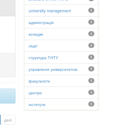
university management
1
адміністрація
1
коледжі
1
ліцеї
1
структура ТНТУ
1
управління університетом
1
факультети
1
центри
1
інститути
1
далі