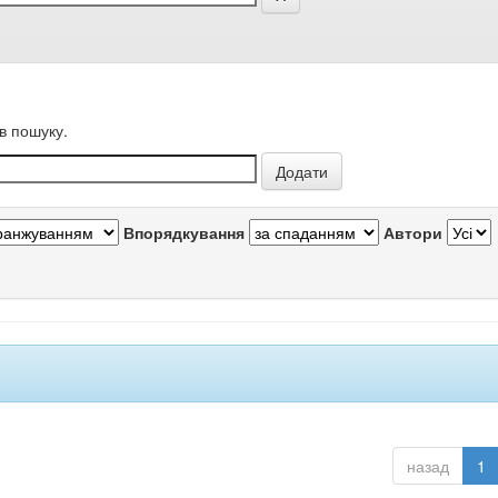
в пошуку.
Впорядкування
Автори
назад
1