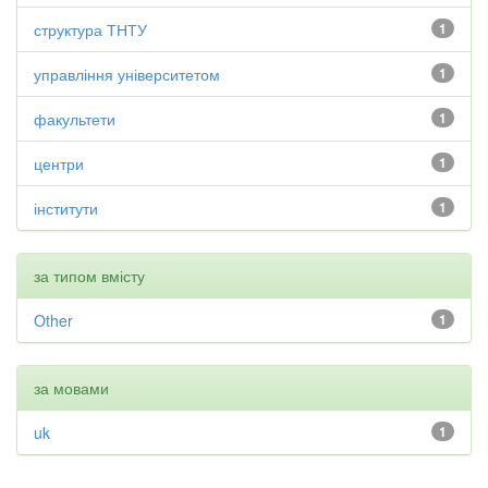
структура ТНТУ
1
управління університетом
1
факультети
1
центри
1
інститути
1
за типом вмісту
Other
1
за мовами
uk
1