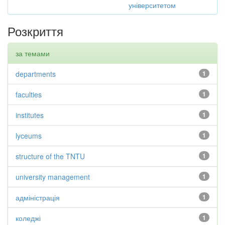
університетом
Розкриття
за темами
departments
1
faculties
1
institutes
1
lyceums
1
structure of the TNTU
1
university management
1
адміністрація
1
коледжі
1