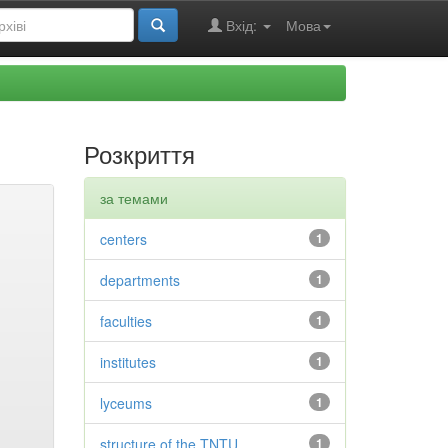
Вхід:
Мова
Розкриття
за темами
centers
1
departments
1
faculties
1
institutes
1
lyceums
1
structure of the TNTU
1