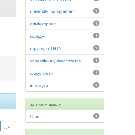
university management
1
адміністрація
1
коледжі
1
структура ТНТУ
1
управління університетом
1
факультети
1
інститути
1
за типом вмісту
Other
1
далі