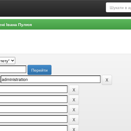
ені Івана Пулюя