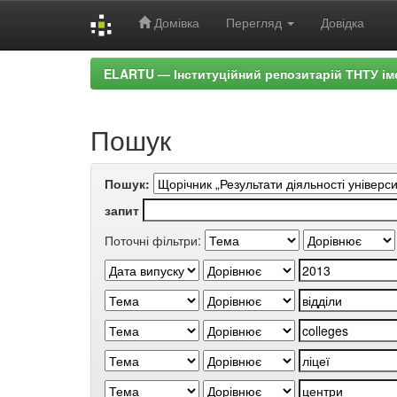
Домівка
Перегляд
Довідка
Skip
ELARTU — Інституційний репозитарій ТНТУ ім
navigation
Пошук
Пошук:
запит
Поточні фільтри: