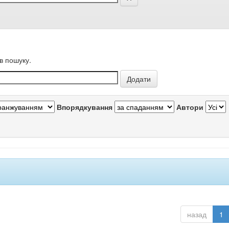
в пошуку.
Впорядкування
Автори
назад
1