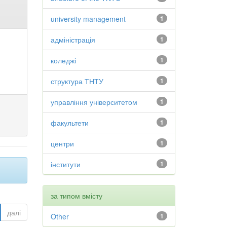
university management
1
адміністрація
1
коледжі
1
структура ТНТУ
1
управління університетом
1
факультети
1
центри
1
інститути
1
за типом вмісту
далі
Other
1