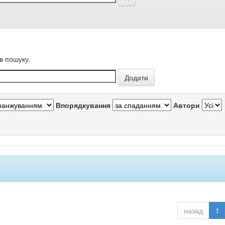
в пошуку.
Впорядкування
Автори
назад
1