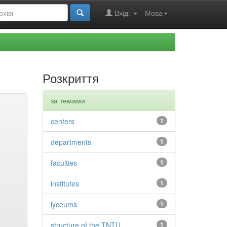
Вхід:
Мова
Розкриття
за темами
centers
1
departments
1
faculties
1
institutes
1
lyceums
1
structure of the TNTU
1