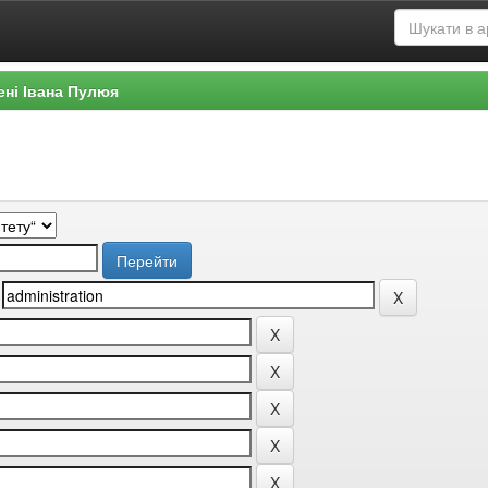
ені Івана Пулюя