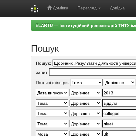
Домівка
Перегляд
Довідка
Skip
ELARTU — Інституційний репозитарій ТНТУ ім
navigation
Пошук
Пошук:
запит
Поточні фільтри: