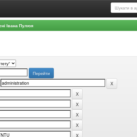
ені Івана Пулюя