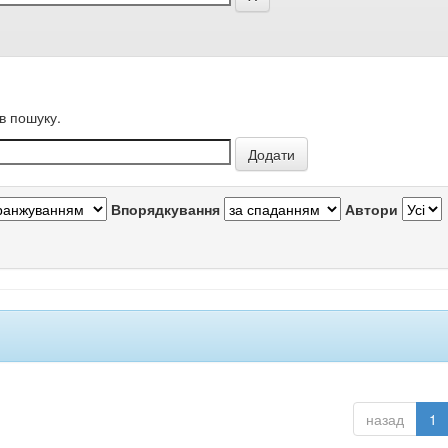
в пошуку.
Впорядкування
Автори
назад
1