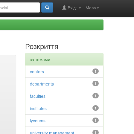
Вхід:
Мова
Розкриття
за темами
centers
1
departments
1
faculties
1
institutes
1
lyceums
1
university management
1