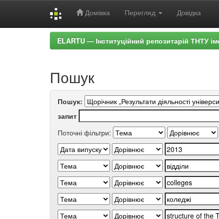
Домівка
Перегляд
Довідка
Skip
ELARTU — Інституційний репозитарій ТНТУ ім
navigation
Пошук
Пошук:
запит
Поточні фільтри: