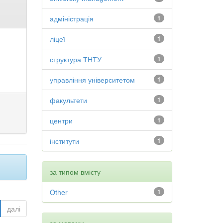
адміністрація
1
ліцеї
1
структура ТНТУ
1
управління університетом
1
факультети
1
центри
1
інститути
1
за типом вмісту
Other
1
далі