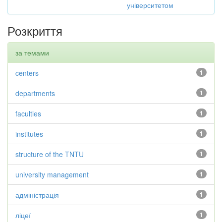
університетом
Розкриття
за темами
centers
1
departments
1
faculties
1
institutes
1
structure of the TNTU
1
university management
1
адміністрація
1
ліцеї
1