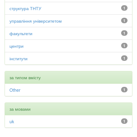
структура ТНТУ
1
управління університетом
1
факультети
1
центри
1
інститути
1
за типом вмісту
Other
1
за мовами
uk
1