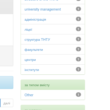
university management
1
адміністрація
1
ліцеї
1
структура ТНТУ
1
факультети
1
центри
1
інститути
1
за типом вмісту
Other
1
далі