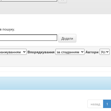
в пошуку.
Впорядкування
Автори
назад
1