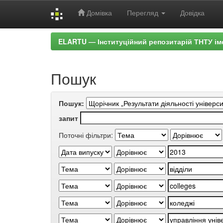
Домівка
Перегляд
Довідка
Skip
ELARTU — Інституційний репозитарій ТНТУ ім
navigation
Пошук
Пошук:
запит
Поточні фільтри: