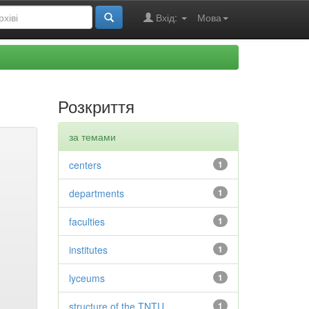
Вхід:
Мова
Розкриття
за темами
centers
1
departments
1
faculties
1
institutes
1
lyceums
1
structure of the TNTU
1