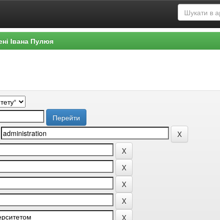
ені Івана Пулюя