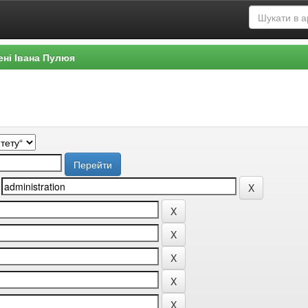
ені Івана Пулюя