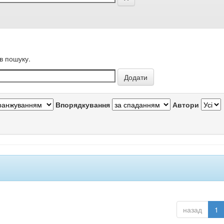
в пошуку.
Впорядкування
Автори
назад
1