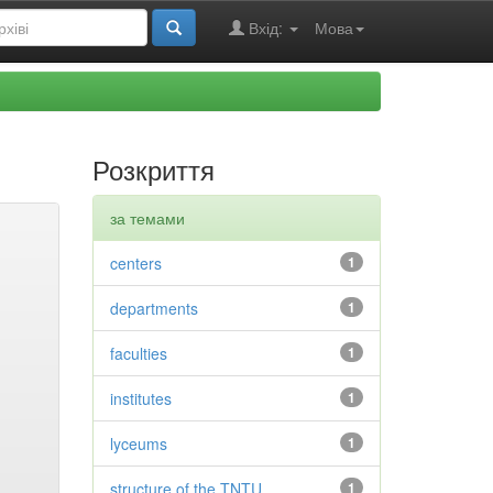
Вхід:
Мова
Розкриття
за темами
centers
1
departments
1
faculties
1
institutes
1
lyceums
1
structure of the TNTU
1