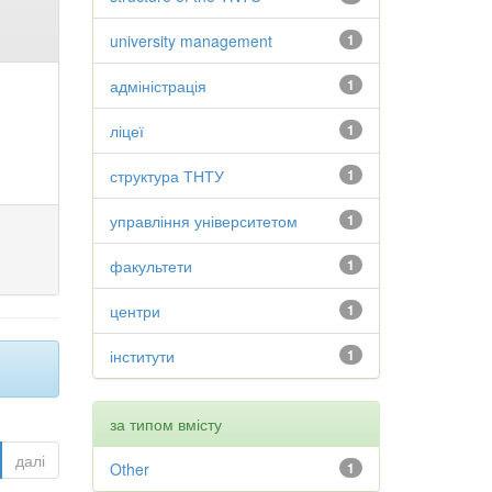
university management
1
адміністрація
1
ліцеї
1
структура ТНТУ
1
управління університетом
1
факультети
1
центри
1
інститути
1
за типом вмісту
далі
Other
1