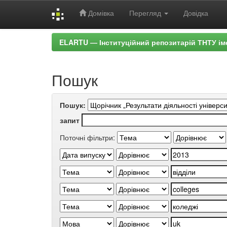
Домівка
Перегляд
Довідка
Skip
ELARTU — Інституційний репозитарій ТНТУ ім
navigation
Пошук
Пошук:
запит
Поточні фільтри: