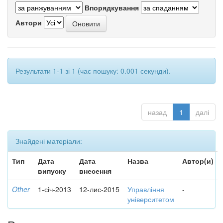
Впорядкування
Автори
Результати 1-1 зі 1 (час пошуку: 0.001 секунди).
назад
1
далі
Знайдені матеріали:
Тип
Дата
Дата
Назва
Автор(и)
випуску
внесення
Other
1-січ-2013
12-лис-2015
Управління
-
університетом