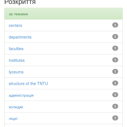
Розкриття
за темами
centers
1
departments
1
faculties
1
institutes
1
lyceums
1
structure of the TNTU
1
адміністрація
1
коледжі
1
ліцеї
1