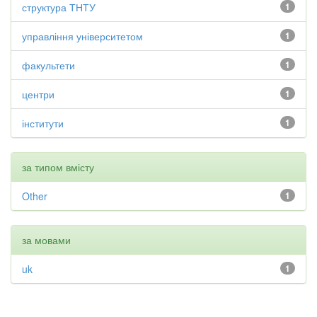
структура ТНТУ
1
управління університетом
1
факультети
1
центри
1
інститути
1
за типом вмісту
Other
1
за мовами
uk
1