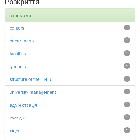
Розкриття
за темами
centers
1
departments
1
faculties
1
lyceums
1
structure of the TNTU
1
university management
1
адміністрація
1
коледжі
1
ліцеї
1