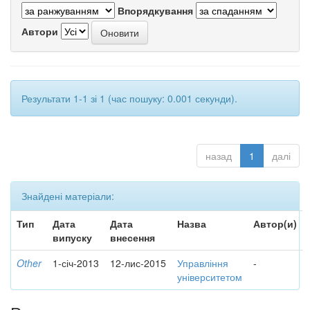
Впорядкування
Автори
Результати 1-1 зі 1 (час пошуку: 0.001 секунди).
назад
1
далі
Знайдені матеріали:
Тип
Дата
Дата
Назва
Автор(и)
випуску
внесення
Other
1-січ-2013
12-лис-2015
Управління
-
університетом