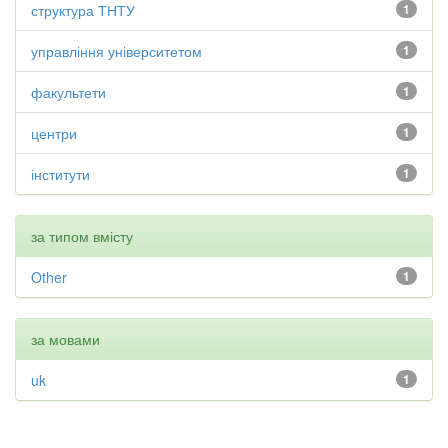
структура ТНТУ
1
управління університетом
1
факультети
1
центри
1
інститути
1
за типом вмісту
Other
1
за мовами
uk
1