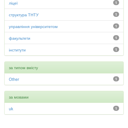
ліцеї
1
структура ТНТУ
1
управління університетом
1
факультети
1
інститути
1
за типом вмісту
Other
1
за мовами
uk
1