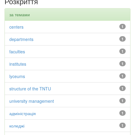
Розкриття
за темами
centers
1
departments
1
faculties
1
institutes
1
lyceums
1
structure of the TNTU
1
university management
1
адміністрація
1
коледжі
1