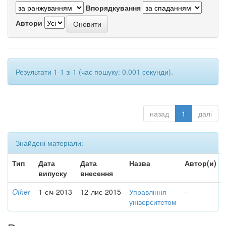
Впорядкування
Автори
Результати 1-1 зі 1 (час пошуку: 0.001 секунди).
назад
1
далі
Знайдені матеріали:
Тип
Дата
Дата
Назва
Автор(и)
випуску
внесення
Other
1-січ-2013
12-лис-2015
Управління
-
університетом