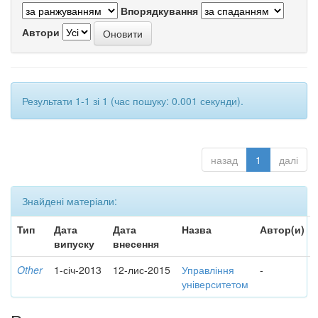
Впорядкування
Автори
Результати 1-1 зі 1 (час пошуку: 0.001 секунди).
назад
1
далі
Знайдені матеріали:
Тип
Дата
Дата
Назва
Автор(и)
випуску
внесення
Other
1-січ-2013
12-лис-2015
Управління
-
університетом