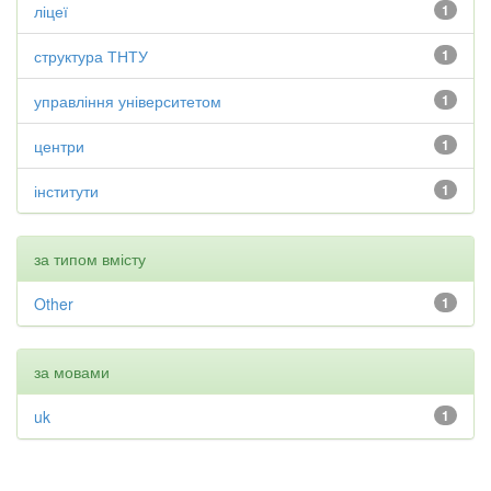
ліцеї
1
структура ТНТУ
1
управління університетом
1
центри
1
інститути
1
за типом вмісту
Other
1
за мовами
uk
1