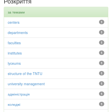
Розкриття
за темами
centers
1
departments
1
faculties
1
institutes
1
lyceums
1
structure of the TNTU
1
university management
1
адміністрація
1
коледжі
1