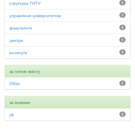
структура ТНТУ
1
управління університетом
1
факультети
1
центри
1
інститути
1
за типом вмісту
Other
1
за мовами
uk
1