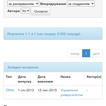
Впорядкування
Автори
Результати 1-1 зі 1 (час пошуку: 0.002 секунди).
назад
1
далі
Знайдені матеріали:
Тип
Дата
Дата
Назва
Автор(и)
випуску
внесення
Other
1-січ-2013
12-лис-2015
Управління
-
університетом