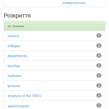
університетом
Розкриття
за темами
centers
1
colleges
1
departments
1
faculties
1
institutes
1
lyceums
1
structure of the TNTU
1
адміністрація
1