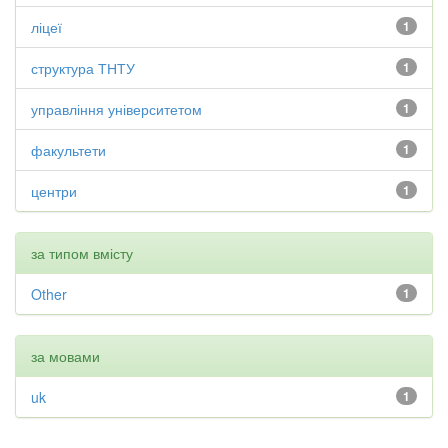
ліцеї
1
структура ТНТУ
1
управління університетом
1
факультети
1
центри
1
за типом вмісту
Other
1
за мовами
uk
1