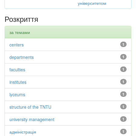
університетом
Розкриття
за темами
centers
1
departments
1
faculties
1
institutes
1
lyceums
1
structure of the TNTU
1
university management
1
адміністрація
1