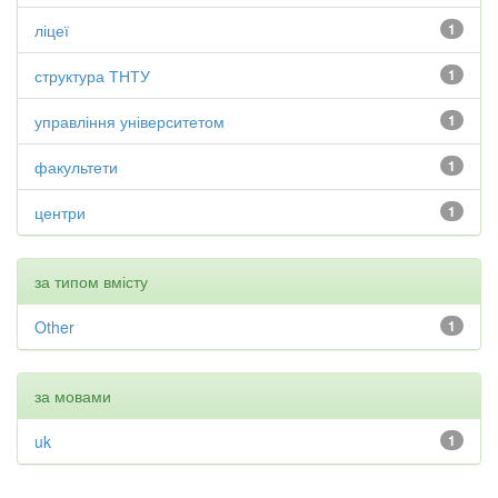
ліцеї
1
структура ТНТУ
1
управління університетом
1
факультети
1
центри
1
за типом вмісту
Other
1
за мовами
uk
1