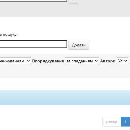
в пошуку.
Впорядкування
Автори
назад
1