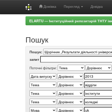
Домівка
Перегляд
Довідка
Skip
ELARTU — Інституційний репозитарій ТНТУ ім
navigation
Пошук
Пошук:
запит
Поточні фільтри: