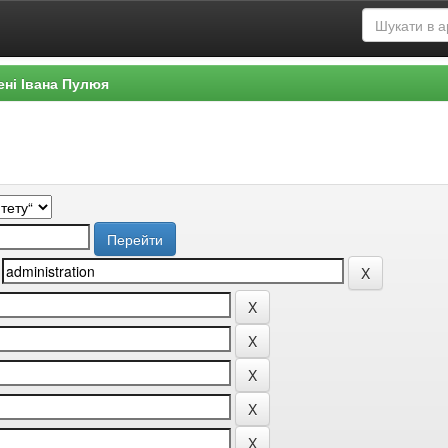
ені Івана Пулюя