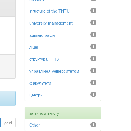
structure of the TNTU
1
university management
1
адміністрація
1
ліцеї
1
структура ТНТУ
1
управління університетом
1
факультети
1
центри
1
за типом вмісту
далі
Other
1