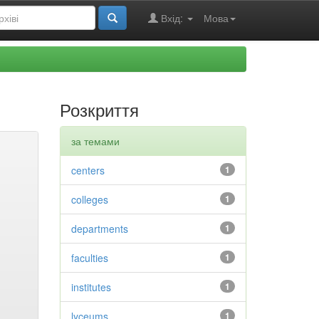
Вхід:
Мова
Розкриття
за темами
centers
1
colleges
1
departments
1
faculties
1
institutes
1
lyceums
1