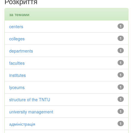
Розкриття
за темами
centers
1
colleges
1
departments
1
faculties
1
institutes
1
lyceums
1
structure of the TNTU
1
university management
1
адміністрація
1