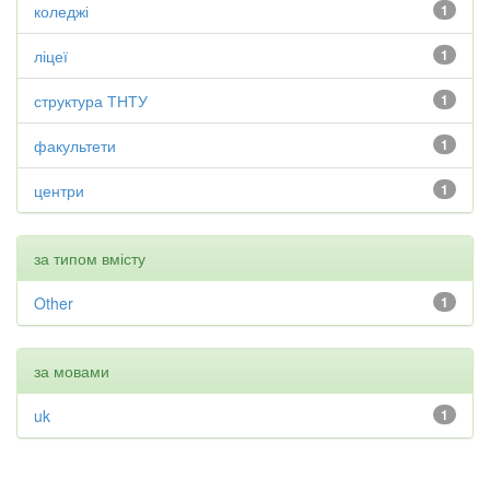
коледжі
1
ліцеї
1
структура ТНТУ
1
факультети
1
центри
1
за типом вмісту
Other
1
за мовами
uk
1