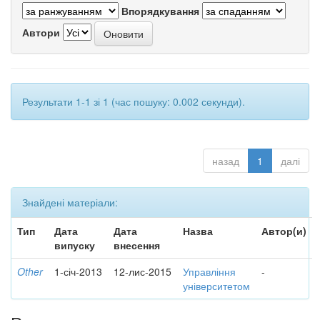
Впорядкування
Автори
Результати 1-1 зі 1 (час пошуку: 0.002 секунди).
назад
1
далі
Знайдені матеріали:
Тип
Дата
Дата
Назва
Автор(и)
випуску
внесення
Other
1-січ-2013
12-лис-2015
Управління
-
університетом