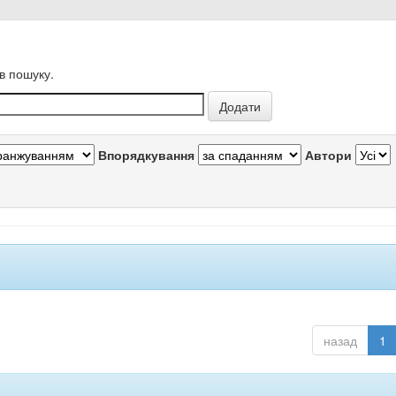
в пошуку.
Впорядкування
Автори
назад
1