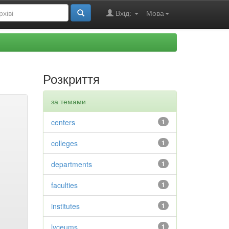
Вхід:
Мова
Розкриття
за темами
centers
1
colleges
1
departments
1
faculties
1
institutes
1
lyceums
1