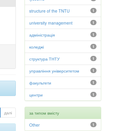
structure of the TNTU
1
university management
1
адміністрація
1
коледжі
1
структура ТНТУ
1
управління університетом
1
факультети
1
центри
1
далі
за типом вмісту
Other
1