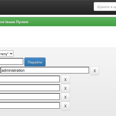
ені Івана Пулюя