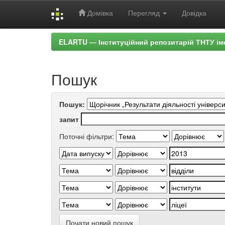
Домівка
Перегляд
Довідка
Skip
ELARTU — Інституційний репозитарій ТНТУ ім
navigation
Пошук
Пошук:
запит
Поточні фільтри:
Почати новий пошук