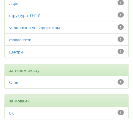
ліцеї
1
структура ТНТУ
1
управління університетом
1
факультети
1
центри
1
за типом вмісту
Other
1
за мовами
uk
1