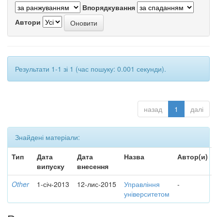
Впорядкування
Автори
Результати 1-1 зі 1 (час пошуку: 0.001 секунди).
назад
1
далі
Знайдені матеріали:
Тип
Дата
Дата
Назва
Автор(и)
випуску
внесення
Other
1-січ-2013
12-лис-2015
Управління
-
університетом