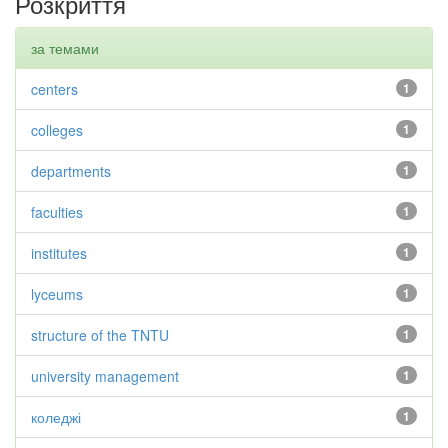
Розкриття
за темами
centers
1
colleges
1
departments
1
faculties
1
institutes
1
lyceums
1
structure of the TNTU
1
university management
1
коледжі
1