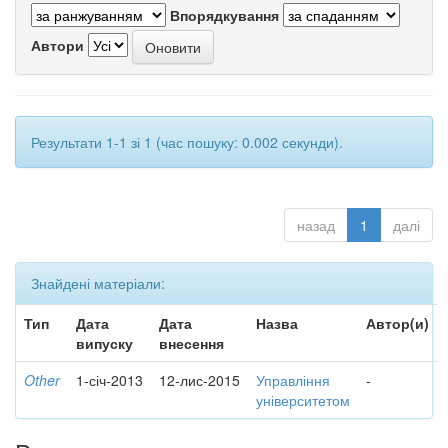
Впорядкування
Автори
Результати 1-1 зі 1 (час пошуку: 0.002 секунди).
назад
1
далі
Знайдені матеріали:
Тип
Дата
Дата
Назва
Автор(и)
випуску
внесення
Other
1-січ-2013
12-лис-2015
Управління
-
університетом