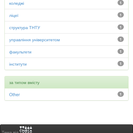
коледжі
1
ліцеї
1
структура ТНТУ
1
управління університетом
1
факультети
1
інститути
1
за типом вмісту
Other
1
Тема від