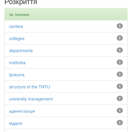
Розкриття
за темами
centers
1
colleges
1
departments
1
institutes
1
lyceums
1
structure of the TNTU
1
university management
1
адміністрація
1
відділи
1