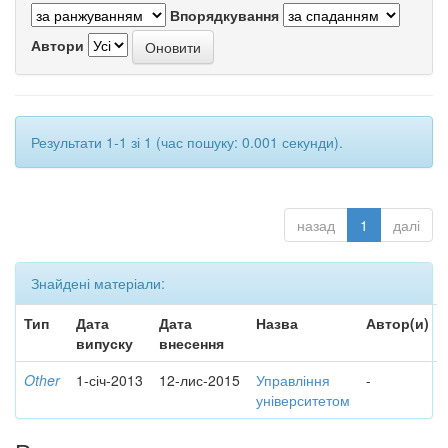
Впорядкування
Автори
Результати 1-1 зі 1 (час пошуку: 0.001 секунди).
назад
1
далі
Знайдені матеріали:
Тип
Дата
Дата
Назва
Автор(и)
випуску
внесення
Other
1-січ-2013
12-лис-2015
Управління
-
університетом