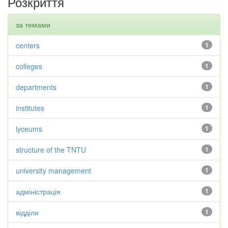
Розкриття
за темами
centers
1
colleges
1
departments
1
institutes
1
lyceums
1
structure of the TNTU
1
university management
1
адміністрація
1
відділи
1