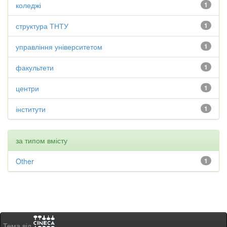
коледжі
1
структура ТНТУ
1
управління університетом
1
факультети
1
центри
1
інститути
1
за типом вмісту
Other
1
Тема від