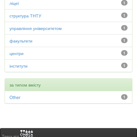
ліцеї
1
структура ТНТУ
1
управління університетом
1
факультети
1
центри
1
інститути
1
за типом вмісту
Other
1
Тема від