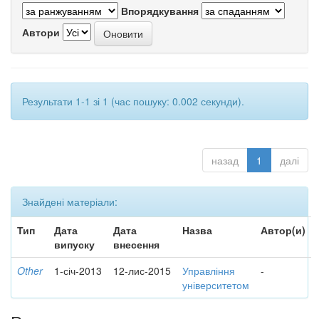
Впорядкування
Автори
Результати 1-1 зі 1 (час пошуку: 0.002 секунди).
назад
1
далі
Знайдені матеріали:
Тип
Дата
Дата
Назва
Автор(и)
випуску
внесення
Other
1-січ-2013
12-лис-2015
Управління
-
університетом