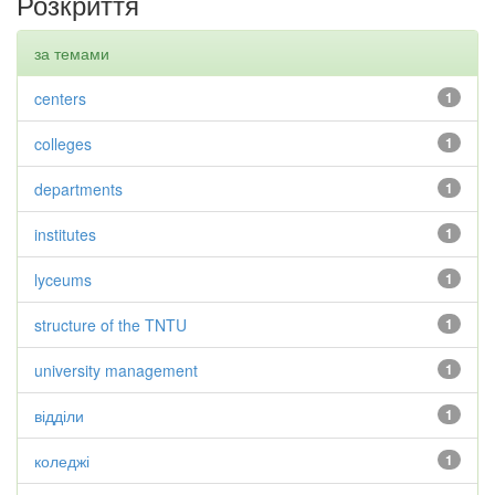
Розкриття
за темами
centers
1
colleges
1
departments
1
institutes
1
lyceums
1
structure of the TNTU
1
university management
1
відділи
1
коледжі
1