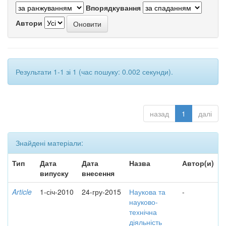
Впорядкування
Автори
Результати 1-1 зі 1 (час пошуку: 0.002 секунди).
назад
1
далі
Знайдені матеріали:
Тип
Дата
Дата
Назва
Автор(и)
випуску
внесення
Article
1-січ-2010
24-гру-2015
Наукова та
-
науково-
технічна
діяльність