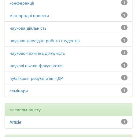
конференції
1
міжнародні проекти
1
наукова діяльність
1
науково-дослідна робота студентів
1
науково-технічна діяльність
1
наукові школи факультетів
1
публікація результатів НДР
1
семінари
1
за типом вмісту
Article
1