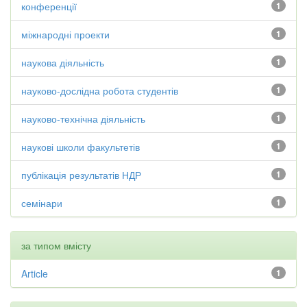
конференції
1
міжнародні проекти
1
наукова діяльність
1
науково-дослідна робота студентів
1
науково-технічна діяльність
1
наукові школи факультетів
1
публікація результатів НДР
1
семінари
1
за типом вмісту
Article
1