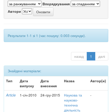
Впорядкування
Автори
Результати 1-1 зі 1 (час пошуку: 0.003 секунди).
назад
1
далі
Знайдені матеріали:
Тип
Дата
Дата
Назва
Автор(и)
випуску
внесення
Article
1-січ-2010
24-гру-2015
Наукова та
-
науково-
технічна
діяльність