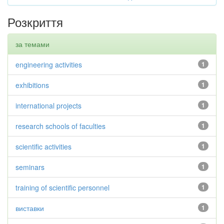
Розкриття
за темами
engineering activities
1
exhibitions
1
international projects
1
research schools of faculties
1
scientific activities
1
seminars
1
training of scientific personnel
1
виставки
1