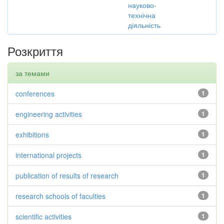
науково-
технічна
діяльність
Розкриття
за темами
conferences
1
engineering activities
1
exhibitions
1
international projects
1
publication of results of research
1
research schools of faculties
1
scientific activities
1