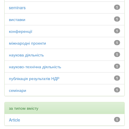
seminars
1
виставки
1
конференції
1
міжнародні проекти
1
наукова діяльність
1
науково-технічна діяльність
1
публікація результатів НДР
1
семінари
1
за типом вмісту
Article
1