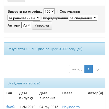
Вивести на сторінку
|
Сортування
Впорядкування
Автори
Результати 1-1 зі 1 (час пошуку: 0.002 секунди).
назад
1
далі
Знайдені матеріали:
Тип
Дата
Дата
Назва
Автор(и)
випуску
внесення
Article
1-січ-2010
24-гру-2015
Наукова та
-