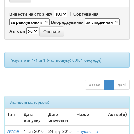
Вивести на сторінку
|
Сортування
Впорядкування
Автори
Результати 1-1 зі 1 (час пошуку: 0.001 секунди).
назад
1
далі
Знайдені матеріали:
Тип
Дата
Дата
Назва
Автор(и)
випуску
внесення
Article
1-січ-2010
24-гру-2015
Наукова та
-