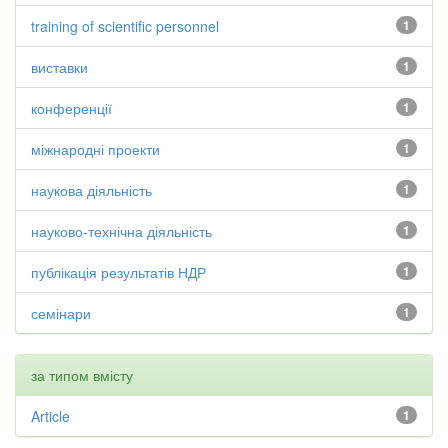
training of scientific personnel
1
виставки
1
конференції
1
міжнародні проекти
1
наукова діяльність
1
науково-технічна діяльність
1
публікація результатів НДР
1
семінари
1
за типом вмісту
Article
1