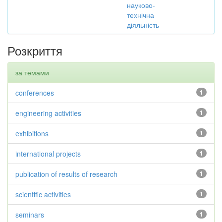
науково-
технічна
діяльність
Розкриття
за темами
conferences
1
engineering activities
1
exhibitions
1
international projects
1
publication of results of research
1
scientific activities
1
seminars
1