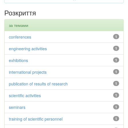
Розкриття
за темами
conferences
1
engineering activities
1
exhibitions
1
international projects
1
publication of results of research
1
scientific activities
1
seminars
1
training of scientific personnel
1