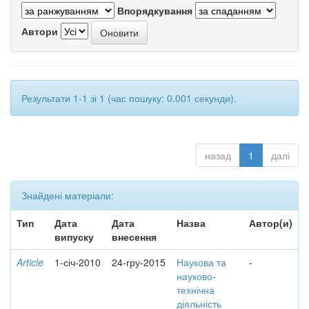
Впорядкування
Автори
Результати 1-1 зі 1 (час пошуку: 0.001 секунди).
назад
1
далі
Знайдені матеріали:
Тип
Дата
Дата
Назва
Автор(и)
випуску
внесення
Article
1-січ-2010
24-гру-2015
Наукова та
-
науково-
технічна
діяльність