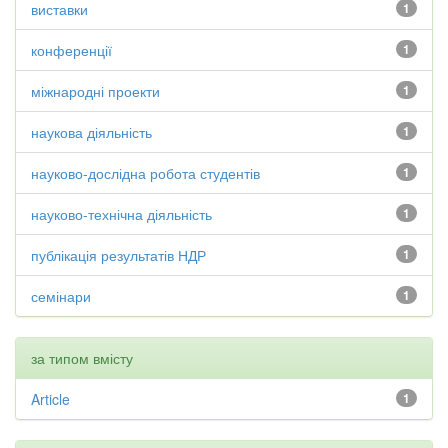
виставки
1
конференції
1
міжнародні проекти
1
наукова діяльність
1
науково-дослідна робота студентів
1
науково-технічна діяльність
1
публікація результатів НДР
1
семінари
1
за типом вмісту
Article
1