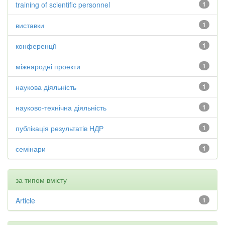
training of scientific personnel
1
виставки
1
конференції
1
міжнародні проекти
1
наукова діяльність
1
науково-технічна діяльність
1
публікація результатів НДР
1
семінари
1
за типом вмісту
Article
1