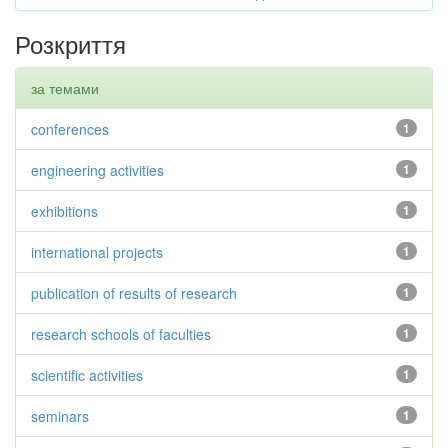
Розкриття
за темами
conferences
1
engineering activities
1
exhibitions
1
international projects
1
publication of results of research
1
research schools of faculties
1
scientific activities
1
seminars
1