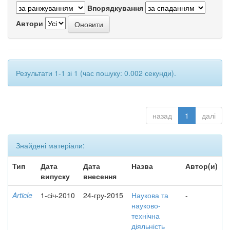
Впорядкування
Автори
Результати 1-1 зі 1 (час пошуку: 0.002 секунди).
назад
1
далі
Знайдені матеріали:
Тип
Дата
Дата
Назва
Автор(и)
випуску
внесення
Article
1-січ-2010
24-гру-2015
Наукова та
-
науково-
технічна
діяльність