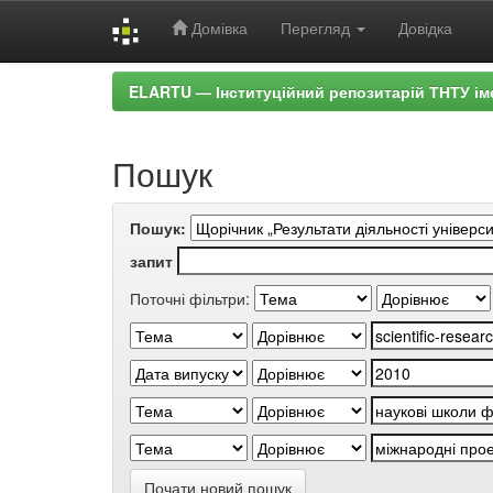
Домівка
Перегляд
Довідка
Skip
ELARTU — Інституційний репозитарій ТНТУ ім
navigation
Пошук
Пошук:
запит
Поточні фільтри:
Почати новий пошук