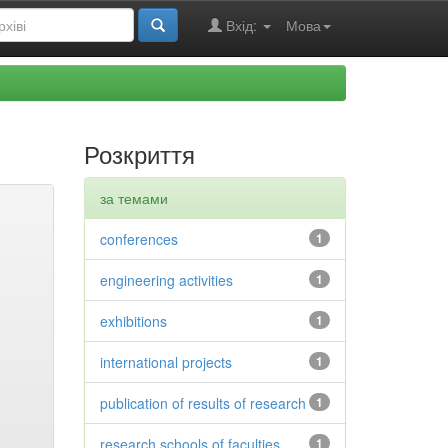
Вхід:
Мова
Розкриття
за темами
conferences
1
engineering activities
1
exhibitions
1
international projects
1
publication of results of research
1
research schools of faculties
1