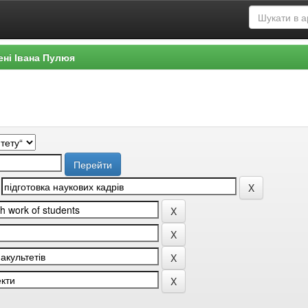
ені Івана Пулюя