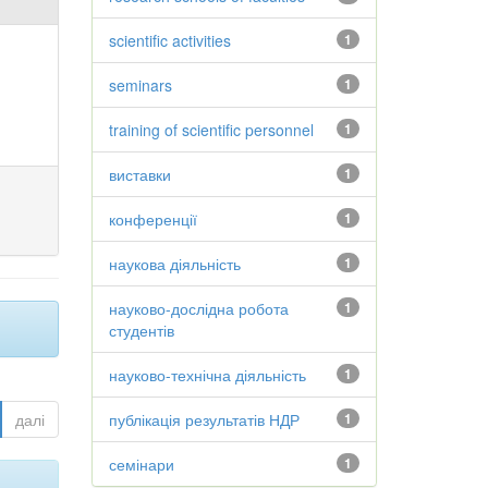
scientific activities
1
seminars
1
training of scientific personnel
1
виставки
1
конференції
1
наукова діяльність
1
науково-дослідна робота
1
студентів
науково-технічна діяльність
1
далі
публікація результатів НДР
1
семінари
1