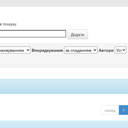
в пошуку.
Впорядкування
Автори
назад
1