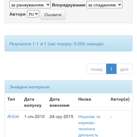
Впорядкування
Автори
Результати 1-1 зі 1 (час пошуку: 0.002 секунди).
назад
1
далі
Знайдені матеріали:
Тип
Дата
Дата
Назва
Автор(и)
випуску
внесення
Article
1-січ-2010
24-гру-2015
Наукова та
-
науково-
технічна
діяльність