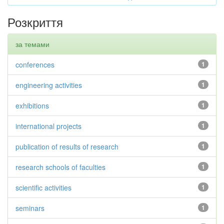
Розкриття
за темами
conferences
1
engineering activities
1
exhibitions
1
international projects
1
publication of results of research
1
research schools of faculties
1
scientific activities
1
seminars
1