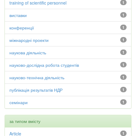
training of scientific personnel
1
виставки
1
конференції
1
міжнародні проекти
1
наукова діяльність
1
науково-дослідна робота студентів
1
науково-технічна діяльність
1
публікація результатів НДР
1
семінари
1
за типом вмісту
Article
1