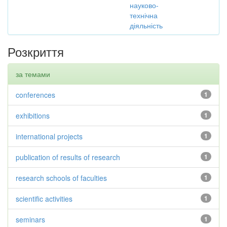
науково-
технічна
діяльність
Розкриття
за темами
conferences
1
exhibitions
1
international projects
1
publication of results of research
1
research schools of faculties
1
scientific activities
1
seminars
1