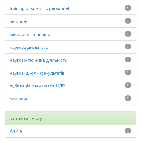
training of scientific personnel
1
виставки
1
міжнародні проекти
1
наукова діяльність
1
науково-технічна діяльність
1
наукові школи факультетів
1
публікація результатів НДР
1
семінари
1
за типом вмісту
Article
1