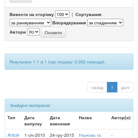
Вивести на сторінку
|
Сортування
Впорядкування
Автори
Результати 1-1 зі 1 (час пошуку: 0.002 секунди).
назад
1
далі
Знайдені матеріали:
Тип
Дата
Дата
Назва
Автор(и)
випуску
внесення
Article
1-січ-2010
24-гру-2015
Наукова та
-