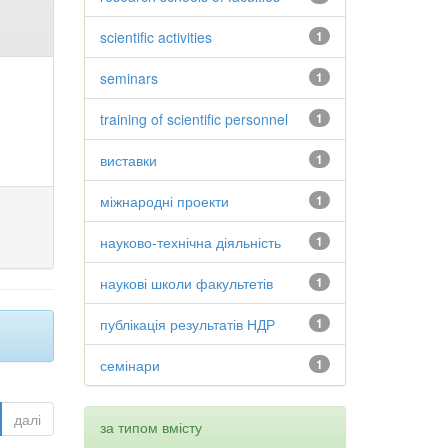
scientific activities
1
seminars
1
training of scientific personnel
1
виставки
1
міжнародні проекти
1
науково-технічна діяльність
1
наукові школи факультетів
1
публікація результатів НДР
1
семінари
1
далі
за типом вмісту