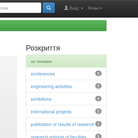
Вхід:
Мова
Розкриття
за темами
conferences
1
engineering activities
1
exhibitions
1
international projects
1
publication of results of research
1
research schools of faculties
1