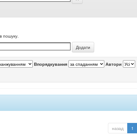
в пошуку.
Впорядкування
Автори
назад
1