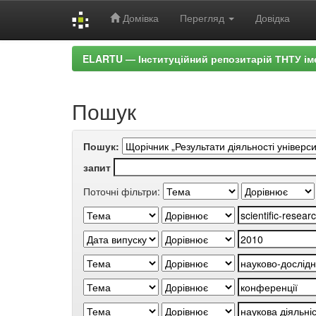
Домівка
Перегляд
Довідка
Skip
ELARTU — Інституційний репозитарій ТНТУ ім
navigation
Пошук
Пошук:
запит
Поточні фільтри: