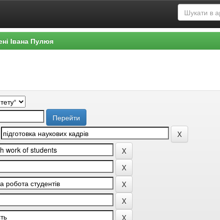
ені Івана Пулюя