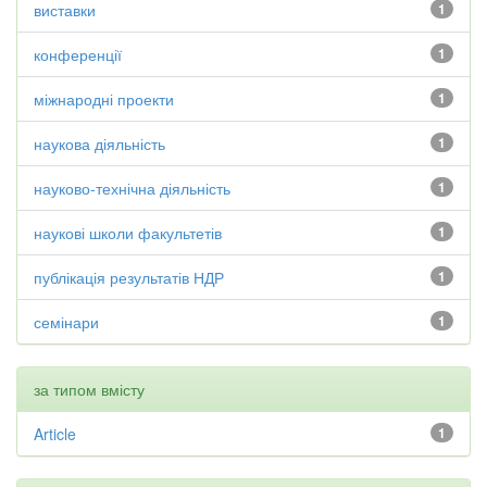
виставки
1
конференції
1
міжнародні проекти
1
наукова діяльність
1
науково-технічна діяльність
1
наукові школи факультетів
1
публікація результатів НДР
1
семінари
1
за типом вмісту
Article
1