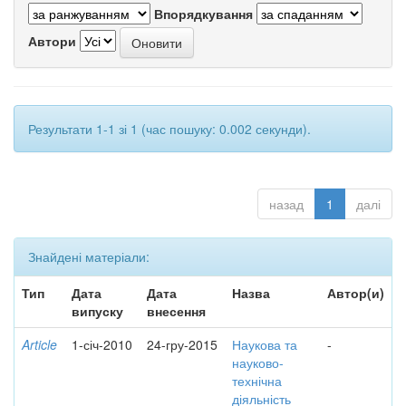
Впорядкування
Автори
Результати 1-1 зі 1 (час пошуку: 0.002 секунди).
назад
1
далі
Знайдені матеріали:
Тип
Дата
Дата
Назва
Автор(и)
випуску
внесення
Article
1-січ-2010
24-гру-2015
Наукова та
-
науково-
технічна
діяльність