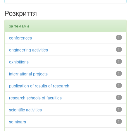
Розкриття
за темами
conferences
1
engineering activities
1
exhibitions
1
international projects
1
publication of results of research
1
research schools of faculties
1
scientific activities
1
seminars
1