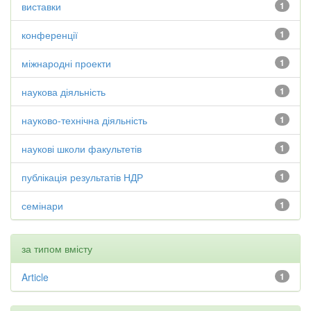
виставки
1
конференції
1
міжнародні проекти
1
наукова діяльність
1
науково-технічна діяльність
1
наукові школи факультетів
1
публікація результатів НДР
1
семінари
1
за типом вмісту
Article
1