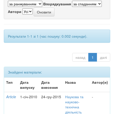
Впорядкування
Автори
Результати 1-1 зі 1 (час пошуку: 0.002 секунди).
назад
1
далі
Знайдені матеріали:
Тип
Дата
Дата
Назва
Автор(и)
випуску
внесення
Article
1-січ-2010
24-гру-2015
Наукова та
-
науково-
технічна
діяльність