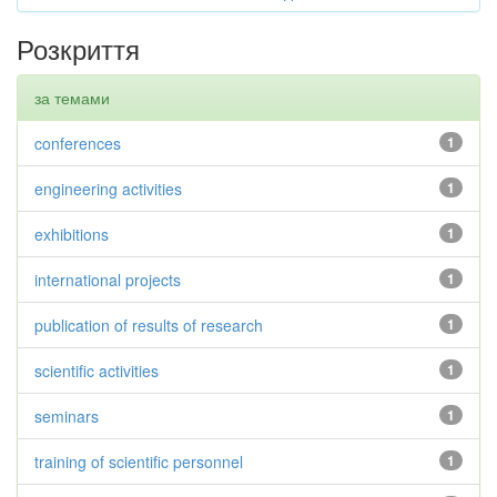
Розкриття
за темами
conferences
1
engineering activities
1
exhibitions
1
international projects
1
publication of results of research
1
scientific activities
1
seminars
1
training of scientific personnel
1