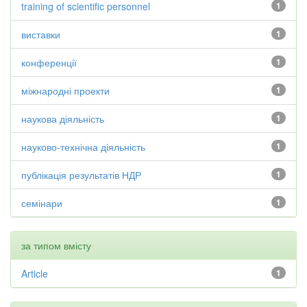
training of scientific personnel
1
виставки
1
конференції
1
міжнародні проекти
1
наукова діяльність
1
науково-технічна діяльність
1
публікація результатів НДР
1
семінари
1
за типом вмісту
Article
1