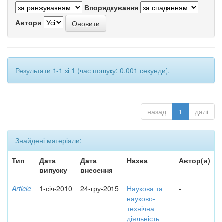
Впорядкування
Автори
Результати 1-1 зі 1 (час пошуку: 0.001 секунди).
назад
1
далі
Знайдені матеріали:
Тип
Дата
Дата
Назва
Автор(и)
випуску
внесення
Article
1-січ-2010
24-гру-2015
Наукова та
-
науково-
технічна
діяльність