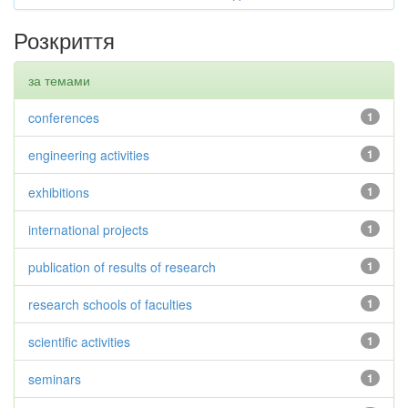
Розкриття
за темами
conferences
1
engineering activities
1
exhibitions
1
international projects
1
publication of results of research
1
research schools of faculties
1
scientific activities
1
seminars
1