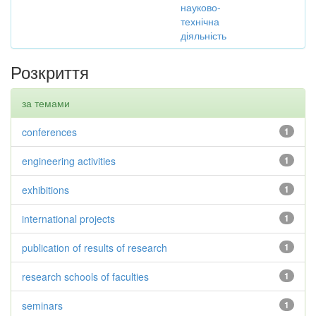
науково-
технічна
діяльність
Розкриття
за темами
conferences
1
engineering activities
1
exhibitions
1
international projects
1
publication of results of research
1
research schools of faculties
1
seminars
1