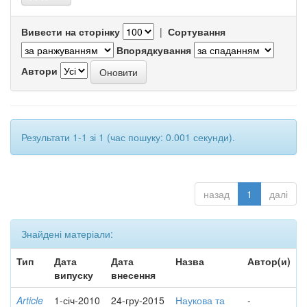
Вивести на сторінку
|
Сортування
Впорядкування
Автори
Результати 1-1 зі 1 (час пошуку: 0.001 секунди).
назад
1
далі
Знайдені матеріали:
Тип
Дата
Дата
Назва
Автор(и)
випуску
внесення
Article
1-січ-2010
24-гру-2015
Наукова та
-