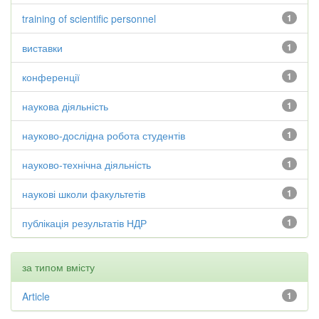
training of scientific personnel
1
виставки
1
конференції
1
наукова діяльність
1
науково-дослідна робота студентів
1
науково-технічна діяльність
1
наукові школи факультетів
1
публікація результатів НДР
1
за типом вмісту
Article
1