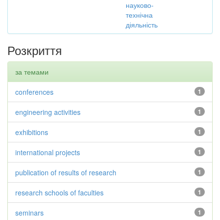
науково-
технічна
діяльність
Розкриття
за темами
conferences
1
engineering activities
1
exhibitions
1
international projects
1
publication of results of research
1
research schools of faculties
1
seminars
1