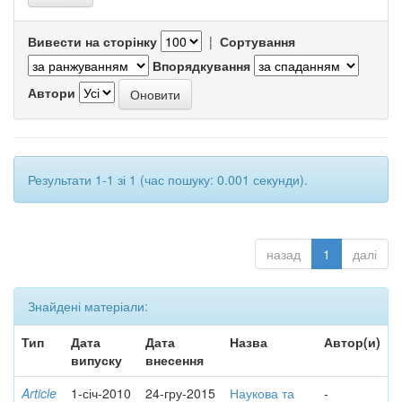
Вивести на сторінку
|
Сортування
Впорядкування
Автори
Результати 1-1 зі 1 (час пошуку: 0.001 секунди).
назад
1
далі
Знайдені матеріали:
Тип
Дата
Дата
Назва
Автор(и)
випуску
внесення
Article
1-січ-2010
24-гру-2015
Наукова та
-