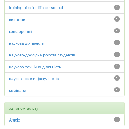
training of scientific personnel
1
виставки
1
конференції
1
наукова діяльність
1
науково-дослідна робота студентів
1
науково-технічна діяльність
1
наукові школи факультетів
1
семінари
1
за типом вмісту
Article
1